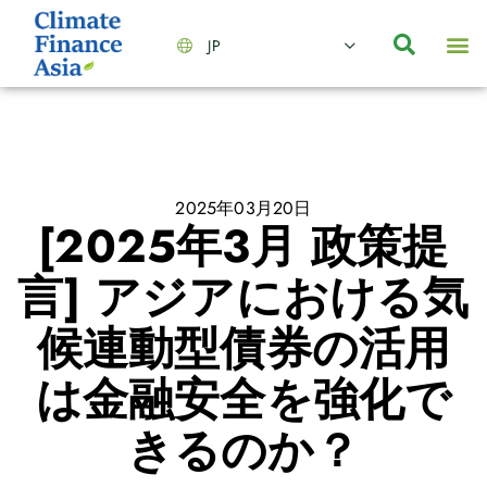
JP
会社情報
主要事業とサービス
ニュース | イベント
インサイト | リサーチ
お問い合わせ
2025年03月20日
[2025年3月 政策提
言] アジアにおける気
候連動型債券の活用
は金融安全を強化で
きるのか？