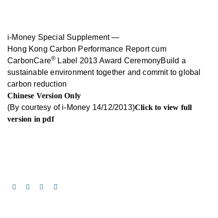
i-Money Special Supplement —
Hong Kong Carbon Performance Report cum
®
CarbonCare
Label 2013 Award CeremonyBuild a
sustainable environment together and commit to global
carbon reduction
Chinese Version Only
(By courtesy of i-Money 14/12/2013)
Click to view full
version in pdf