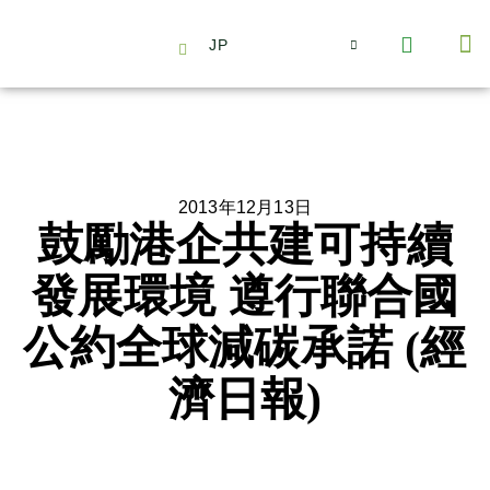
JP
会社情報
主要事業とサービス
ニュース | イベント
インサイト | リサーチ
お問い合わせ
2013年12月13日
鼓勵港企共建可持續
發展環境 遵行聯合國
公約全球減碳承諾 (經
濟日報)