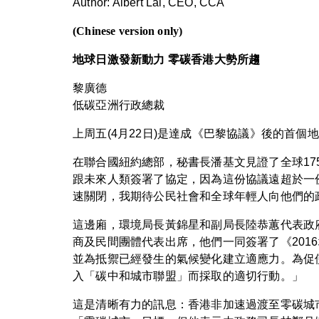
Author: Albert Lai, CEO, CCA
(Chinese version only)
地球日激發新動力 零碳香港大勢所趨
黎廣德
低碳亞洲行政總裁
上周五(4月22日)是達成《巴黎協議》後的首
在聯合國紐約總部，秘書長潘基文見證了全球1
跟未來人類簽署了協定，因為這份協議遠超於一
速關閉，我期待公民社會和全球年輕人向他們的
這邊廂，環境局長黃錦星和副局長陸恭蕙代表政
商及民間團體代表出席，他們一同簽署了《20
並為抵禦已經發生的氣候變化建立適應力。為促
入「碳中和城市聯盟」而採取的適切行動。」
這是清晰有力的訊息：香港非加速過渡至零碳城