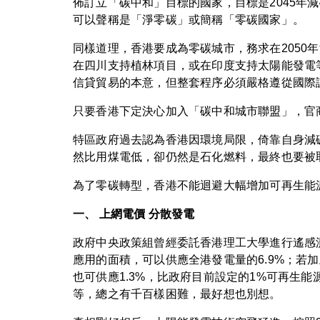
佈訂立「碳中和」目標的國家，目標是2045年
可以聲稱是「淨零碳」或簡稱「零碳國家」。
同樣道理，香港要成為零碳城市，務求在2050年
在四川支持植林項目，或在印度支持太陽能發電
信貸貿易的本意，但整套程序必須嚴格遵從國際
只要香港下定決心加入「碳中和城市聯盟」，官
特區政府過去認為香港因環境局限，倚靠自身減
然比用煤電低，卻仍然是石化燃料，最終也要被
為了零碳轉型，香港不能迴避大幅增加可再生能
一、 上網電價 分散發電
政府中央政策組曾經委託香港理工大學進行遙感測
應用的面積，可以供應全港發電量的6.9%；若加
也可供應1.3%，比政府目前設定的1%可再生
等，總之有千百樣困難，最好想也別想。