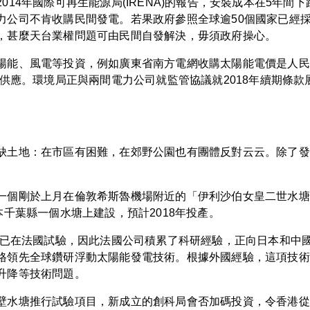
14年國際可再生能源局(IRENA)的報告，安裝成本在5年間
力公司不肯收購民間發電。若果政府參照全球逾50個國家已經
，甚麼天台業權問題可由民間自發解決，毋須政府操心。
能、風電等投資，例如廣東省南方電網收購太陽能電價是人民幣0
源供應。環境局正與兩間電力公司就監管協議就2018年續期條
缺土地：在市區有困難，在郊野公園也有團體反對云云。除了發
個剛於上月在倫敦希斯魯機場附近的「伊利沙伯女皇二世水塘」投
本千葉縣一個水塘上建設，預計2018年投產。
年起已在法國試驗，因此法國公司積累了科研經驗，正向日本和中
格領先全球鑽研浮動太陽能發電技術。根據外國經驗，這項技術
升降等技術問題。
壁水塘推行試驗項目，新成立的創科局會否加碼投資，令香港從