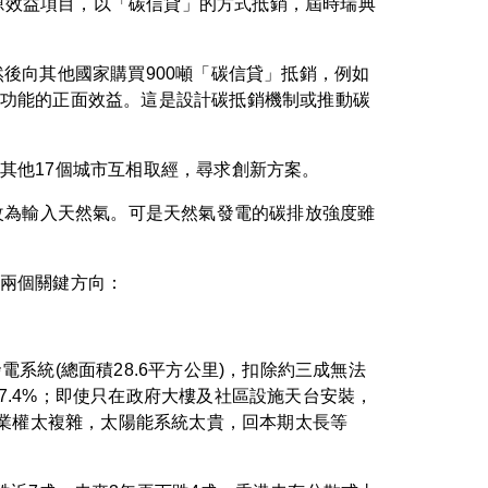
能源效益項目，以「碳信貸」的方式抵銷，屆時瑞典
，然後向其他國家購買900噸「碳信貸」抵銷，例如
功能的正面效益。這是設計碳抵銷機制或推動碳
其他17個城市互相取經，尋求創新方案。
改為輸入天然氣。可是天然氣發電的碳排放強度雖
兩個關鍵方向：
統(總面積28.6平方公里)，扣除約三成無法
多7.4%；即使只在政府大樓及社區設施天台安裝，
台業權太複雜，太陽能系統太貴，回本期太長等