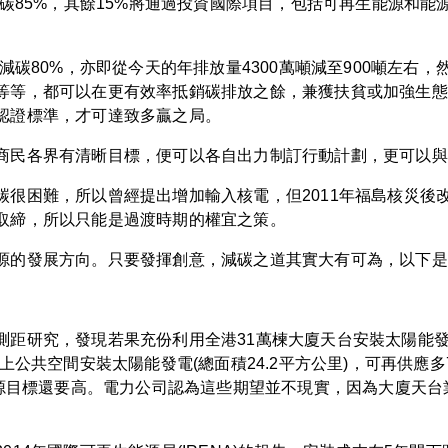
減碳85%，其餘15%將通過投資國際項目，包括可再生能源和
減碳80%，亦即從今天的年排放量4300萬噸減至900噸左右
等等，都可以在更有效率抵銷碳排放之餘，兼獲扶貧或加強生態
認證標準，才可達致多贏之局。
商民各界有清晰目標，便可以各自出力制訂行動計劃，更可以與
碳很困難，所以曾經提出增加輸入核電，但2011年福島核災後
取締，所以只能是過渡時期的權宜之策。
源的發展方向。只要發揮創意，減碳之道其實大有可為，以下是
距研究，發現若果充份利用全港31萬楝大廈天台安裝太陽能發電系
上公共空間安裝太陽能發電(總面積24.2平方公里)，可再供應
能源目標還要高。電力公司認為這些期望並不現實，因為大廈天