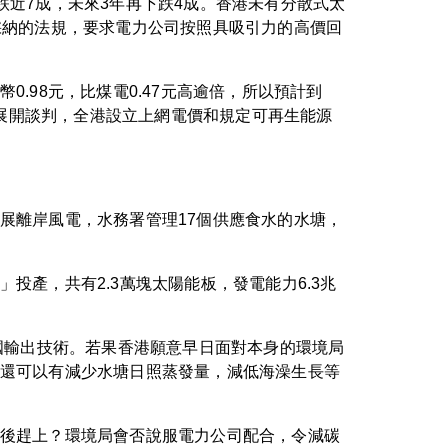
下跌近7成，未來3年再下跌4成。香港未有分散式太
採納的法規，要求電力公司按照具吸引力的高價回
.98元，比煤電0.47元高逾倍，所以預計到
款展開談判，全港設立上網電價和規定可再生能源
展離岸風電，水務署管理17個供應食水的水塘，
產，共有2.3萬塊太陽能板，發電能力6.3兆
國輸出技術。若果香港願意早日面對本身的環境局
還可以有減少水塘日照蒸發量，減低海澡生長等
後趕上？環境局會否說服電力公司配合，令減碳