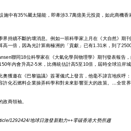
設施中有35%屬太陽能，即牽涉3.7萬億美元投資，如此商機香
學界持續不斷的壞消息。例如一班科學家上月在《大自然》期刊
一倍，因為光計算南極洲的「貢獻」已有1.31米，到了250
Hansen聯同18位科學家在《大氣化學與物理學》期刊發表報
50年內會升高2-5米，比傳統估計高5至10倍，屆時全球沿岸
比奧獲邀在《巴黎協議》簽署儀式上發言，他毫不諱言地疾呼：
容許化石燃料企業操弄科學和對未來影響至大的政策。…全世界
的政商領袖。
ntary/article/1292424/地球日激發新動力++零碳香港大勢所趨