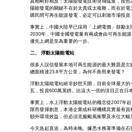
真相剛好相反：太陽能發電技術突飛猛進，按照20
陽能發電的關鍵不在於太貴或太複雜，而在於電
購民間可再生能源發電，必定可以刺激市場投資
事實上，中國大陸早已採用「上網電價」鼓勵太陽
2030年，中國全國發電量有兩成會由可再生能
優先上網是至為重要的一步。
二、 浮動太陽能電站
很多人誤信發展本地可再生能源的最大難題是欠
總面積達23.8平方公里，為何不善用來發電？
浮動太陽能電站絕非妙想天開，目前全球最大的一
瓦，投資600萬英鎊。比這大一倍的項目正在日
事實上，水上浮動太陽能電站的概念從2007
限而發揮創意，本港企業或科研機構其實最有資
額外環境效益，但必須克服颱風衝擊及水位大幅
今天急起直追，為時未晚。據悉水務署準備在石