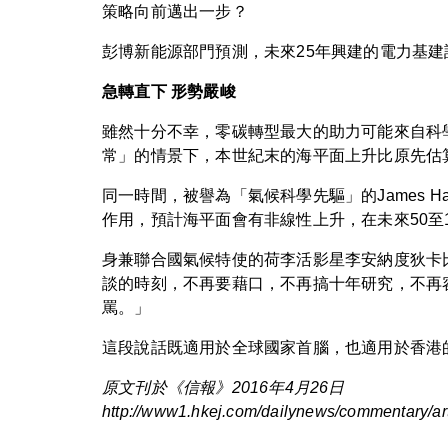
策略向前邁出一步？
彭博新能源部門預測，未來25年興建的電力基建
急轉直下 形勢嚴峻
雖然十分不幸，零碳轉型最大的助力可能來自科
常」的情景下，本世紀末的海平面上升比原先估算高
同一時間，被譽為「氣候科學先驅」的James 
作用，預計海平面會有非線性上升，在未來50至1
身兼聯合國氣候特使的荷李活影星李安納度狄卡
談的時刻，不再要藉口，不再搞十年研究，不再
罵。」
這段說話既適用於全球國家首腦，也適用於香港
原文刊於《信報》2016年4月26日
http://www1.hkej.com/dailynews/comme