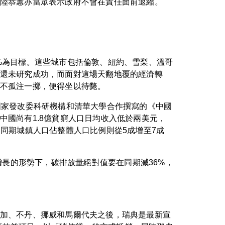
陸恭蕙亦當眾表示政府不會在責任面前退縮。
0%為目標。這些城市包括倫敦、紐約、雪梨、溫哥
還未研究成功，而面對這場天翻地覆的經濟轉
不孤注一擲，便得坐以待斃。
國家發改委科研機構和清華大學合作撰寫的《中國
國尚有1.8億貧窮人口日均收入低於兩美元，
元，同期城鎮人口佔整體人口比例則從5成增至7成
增長的形勢下，碳排放量絕對值要在同期減36%，
加、不丹、挪威和馬爾代夫之後，瑞典是最新宣