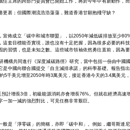
娥任主席的跨部門委員會已開始工作，將於今年中有新動作，而
港更甚；但國際潮流浩浩蕩蕩，難道香港甘願抱殘守缺？
根，宣佈成立「碳中和城市聯盟」，以2050年減低碳排放至少8
，這套目標能否實現，誰也沒有十足把握，因為很多必要的科技
固的習慣，也是未知之數。這些城市領袖依然勇往直前，因為要
科研機構共同進行《深度減碳路徑》研究，當中包括一份由中國
它是中國向聯合國提交「自主減排承諾」的科學基礎。報告指出中
約5千美元增至2050年時3萬美元，接近香港今天的3.4萬美
耗預計增長3倍，初級能源消耗亦會增長76%。但就在經濟高速
數字一加一減的強烈對比，可見任務非常艱巨。
一般是「淨零碳」的簡稱，亦即「碳中和」。例如，繼哥斯達尼