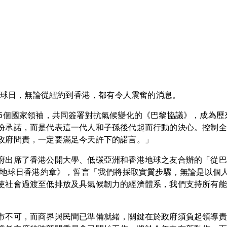
個地球日，無論從紐約到香港，都有令人震奮的消息。
75個國家領袖，共同簽署對抗氣候變化的《巴黎協議》，成為
份承諾，而是代表這一代人和子孫後代起而行動的決心。控制全球
政府問責，一定要滿足今天許下的諾言。」
府出席了香港公開大學、低碳亞洲和香港地球之友合辦的「從巴
16地球日香港約章》，誓言「我們將採取實質步驟，無論是以個
使社會過渡至低排放及具氣候韌力的經濟體系，我們支持所有能
市不可，而商界與民間已準備就緒，關鍵在於政府須負起領導責