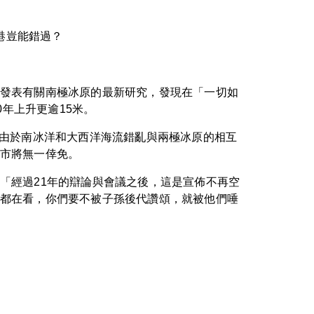
港豈能錯過？
發表有關南極冰原的最新研究，發現在「一切如
0年上升更逾15米。
告，由於南冰洋和大西洋海流錯亂與兩極冰原的相互
城市將無一倖免。
「經過21年的辯論與會議之後，這是宣佈不再空
都在看，你們要不被子孫後代讚頌，就被他們唾