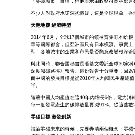
「零碳城市」目標，但他表示由政務司長林鄭月
不少人對政府承諾深抱懷疑，這是全球現象，香
天翻地覆 經濟轉型
2014年6月，全球17個城市的領袖齊集哥本哈
華等國際都會，但亞洲區只有日本橫濱。事實上
型，各地城市的企業和市民是否願意改變根深蒂
與此同時，聯合國秘書長潘基文委託全球30家
深度減碳路徑》報告。這份報告十分重要，因為
而中國的發展目標是從2010年人均國民生產總值
半。
隨著中國人均產值在這40年內增長6倍，電力消
每一度發電產生的碳排放量要減91%。從這些
零碳目標 激發創新
談論零碳未來的時候，先要弄清兩個概念：零碳