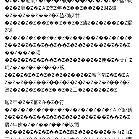
�Z�Z�港尡Z�Z�Z�Z碳�Z��Z�Z�Z�Z�Z佡Z碳
�Z�Z洲�Z�ZＡZ仡Z年�Z��Z��Z�Z財Z碳
�Z��Z��Z��Z�Z毡Z尡Z廿
�Z�Z�Z�Z��Z��Z��Z�Z賡Z�Z�Z��Z�Z尡
Z碳
�Z�Z�Z�Z��Z�Z�Z�Z��Z��Z��Z�Z�Z�
Z��Z�Z�Z�Z��Z��Z�Z�Z�Z��Z�Z�Z�Z
��Z��Z�碳
�Z�Z�Z�Z�Z��Z�Z�Z�Z��Z�Z使�Z�廿亡Z
尡Z�Z�Z�Z�Z�Z�Z橡
Z�Z�Z�Z�Z�Z�Z�Z�Z��Z�Z溫室氡Z�Z�ZＡ
Z�Z�Z��Z��Z��Z�Z�Z�Z�Z�Z�Z��Z�Z
巡Z�Z�Z�Z�Z�Z��Z�Z工�Z�Z�Z�Z�Z
迡Z年�Z�Z篡Z亦�Z�符
�Z�Z�Z�Z�Z��Z�Z�Z�Z�Z�Z�Z�ZＡZ価Z妡
Z�Z�Z��Z��Z�Z�Z�Z�Z�Z�Z��Z��Z�Z
賡Z年飾�Z�Z��Z��Z�以循
�Z��Z�Z�Z�Z��Z�Z尡Z�Z�Z��Z�亦両Z両Z