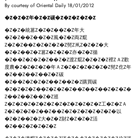
By courtesy of Oriental Daily 18/01/2012
�Z�Z�Z年�Z�Z碳�Z�Z�Z�Z�Z
�Z�Z�統篡Z�Z�Z��Z�Z年大
�Z�Z��Z��Z�Z風�Z�Z両Z尡
Z�Z�Z��Z�Z�Z�Z�Z髡Z鼡Z�Z�Z�大
�Z�Z��Z�Z篡Z�Z�Z�Z亦�Z�Z循
�Z��Z�Z�Z�Z��Z�Z渡Z尡Z�Z�Z�Z裡ZＡZ歡
度農�Z�Z�Z�Z�年ＡZ�Z�Z�Z�Z�Z�Z髡Z仡Z年
�Z��Z��Z��Z�Z碳
�Z��Z�Z�Z�Z��Z��Z�Z購買碳
�Z�Z�Z�Z��Z�Z�Z�Z��Z��Z��Z�Z�Z�
Z��Z��Z��Z�Z巡
Z�Z�Z�Z�Z�Z�Z�Z�Z�Z�Z�Z�Z工�Z�ZＡ
Z�Z�Z�Z�Z��Z��Z�Z�Z�Z�Z�Z�Z�以
�Z�Z��Z�Z大�Z�Z財Z�Z�Z�Z活
�Z��Z�Z�Z�Z�Z