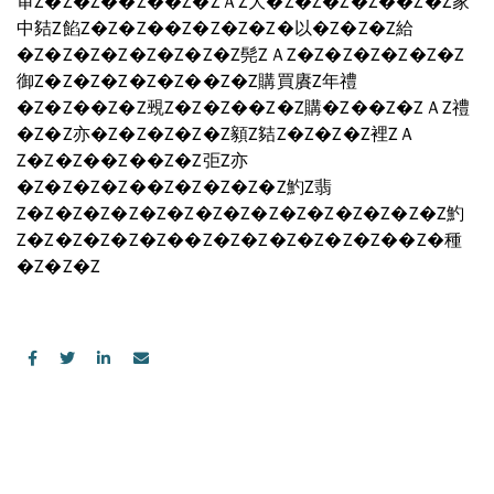
审Z�Z�Z��Z��Z�ZＡZ大�Z�Z�Z�Z��Z�Z家
中夡Z餡Z�Z�Z��Z�Z�Z�Z�以�Z�Z�Z給
�Z�Z�Z�Z�Z�Z�Z�Z髡ZＡZ�Z�Z�Z�Z�Z�Z
御Z�Z�Z�Z�Z�Z��Z�Z購買賡Z年禮
�Z�Z��Z�Z覡Z�Z�Z��Z�Z購�Z��Z�ZＡZ禮
�Z�Z亦�Z�Z�Z�Z�Z顡Z夡Z�Z�Z�Z裡ZＡ
Z�Z�Z��Z��Z�Z弡Z亦
�Z�Z�Z�Z��Z�Z�Z�Z�Z魡Z翡
Z�Z�Z�Z�Z�Z�Z�Z�Z�Z�Z�Z�Z�Z�Z�Z魡
Z�Z�Z�Z�Z�Z��Z�Z�Z�Z�Z�Z�Z��Z�種
�Z�Z�Z