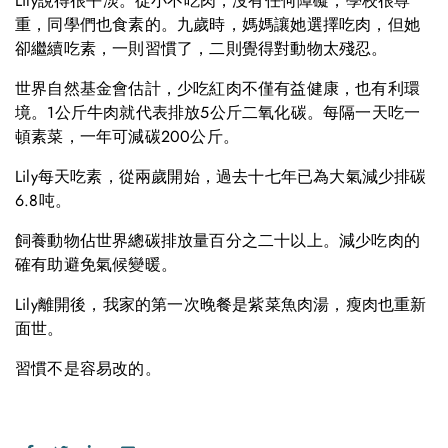
Lily說得很平淡。從小不吃肉，沒有任何障礙，學校很尊
重，同學們也食素的。九歲時，媽媽讓她選擇吃肉，但她
卻繼續吃素，一則習慣了，二則覺得對動物太殘忍。
世界自然基金會估計，少吃紅肉不僅有益健康，也有利環
境。1公斤牛肉就代表排放5公斤二氧化碳。每隔一天吃一
頓素菜，一年可減碳200公斤。
Lily每天吃素，從兩歲開始，過去十七年已為大氣減少排碳
6.8吨。
飼養動物佔世界總碳排放量百分之二十以上。減少吃肉的
確有助避免氣候變暖。
Lily離開後，我家的第一次晚餐是紫菜魚肉湯，瘦肉也重新
面世。
習慣不是容易改的。