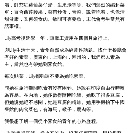
湯，鮮茄紅蘿蔔薯仔湯，生果湯等等。我們熱烈的編起菜
單：百合西芹腰果，菜甫炒蛋，青菜。說着吃着，也覺清
甜健康，又何須食肉。敏問可否要魚，末代會考生當然有
話事權。
Lily高考後延學一年，賺取工資用在四個月旅行上。
與Lily生活十天，素食自然成為經常性話題。找什麼餐廳會
有好的素菜，廣東的，上海的，潮州的，我們都以素為
主，當然也有帶她到素食館。
每次點菜，Lily都強調不要為她吃素菜。
問她在旅行期間吃素有沒有困難。她說在印度自由行時較
為容易。在內地，她多數得隨團吃飯。她吃了很多豆腐，
但她說她絕不感悶，她是豆腐的粉絲。她用手機拍下中國
餐館的肉食菜色，有海馬，蠍子，鹿肉等。
我很想了解一個從小素食的青年的心路歷程。