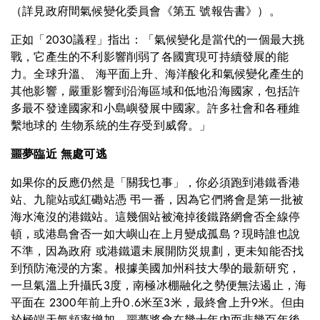
（詳見政府間氣候變化委員會《第五 號報告書》）。
正如「2030議程」指出：「氣候變化是當代的一個最大挑
戰，它產生的不利影響削弱了各國實現可持續發展的能
力。全球升溫、 海平面上升、海洋酸化和氣候變化產生的
其他影響，嚴重影響到沿海區域和低地沿海國家，包括許
多最不發達國家和小島嶼發展中國家。許多社會和各種維
繫地球的 生物系統的生存受到威脅。」
噩夢臨近 無處可逃
如果你的反應仍然是「關我乜事」，你必須跑到港鐵香港
站、九龍站或紅磡站憑 弔一番，因為它們將會是第一批被
海水淹沒的港鐵站。這幾個站被淹掉後鐵路網會否全線停
頓，或港島會否一如大嶼山在上月變成孤島？現時誰也說
不準，因為政府 或港鐵還未展開防災規劃，更未知能否找
到預防淹浸的方案。根據美國加州科技大學的最新研究，
一旦氣溫上升攝氏3度，南極冰棚融化之勢便無法遏止，海
平面在 2300年前上升0.6米至3米，最終會上升9米。但由
於極端天氣頻率增加，噩夢將會在幾十年內而非幾百年後