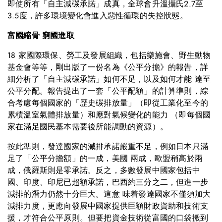
即使所有「自主減碳承諾」成真，全球會升溫攝氏2.7至
3.5度，許多環境變化會進入惡性循環的失控狀態。
富國縮骨 窮國進取
18 家國際環保、勞工及發展組織，包括樂施會、野生動物
基金會等等，剛出版了一份名為《公平分擔》的報告，詳
細分析了「自主減碳承諾」如何不足，以及如何才能 達至
公平分配。報告提出了一套「公平配額」的計算準則，綜
合考慮每個國家的「歴史碳排放量」（即從工業化至今的
累積溫室氣體排放量）和應對氣候變化的能力 （即每個國
家在滿足國民基本需要後所能調動的資源）。
按此準則，發達國家的減排承諾嚴重不足，例如日本只滿
足了「公平分擔額」的一成，美國 兩成，歐盟稍高於兩
成，俄羅斯則是零承諾。反之，多數發展中國家包括中
國、印度、印尼已超額承諾，巴西約三分之二，但進一步
減排的潛力仍然十分巨大。這意 味着發達國家不僅須加大
減排力度，更應向發展中國家提供巨額財政資助和技術支
援，才符合公平原則。但要把資金技術從富國的口袋搬到