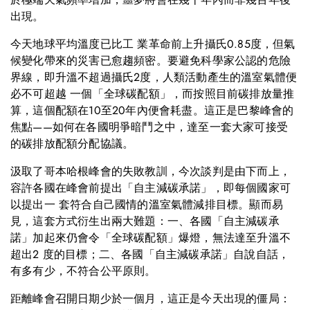
出現。
今天地球平均溫度已比工 業革命前上升攝氏0.85度，但氣
候變化帶來的災害已愈趨頻密。要避免科學家公認的危險
界線，即升溫不超過攝氏2度，人類活動產生的溫室氣體便
必不可超越 一個「全球碳配額」，而按照目前碳排放量推
算，這個配額在10至20年內便會耗盡。這正是巴黎峰會的
焦點——如何在各國明爭暗鬥之中，達至一套大家可接受
的碳排放配額分配協議。
汲取了哥本哈根峰會的失敗教訓，今次談判是由下而上，
容許各國在峰會前提出「自主減碳承諾」，即每個國家可
以提出一 套符合自己國情的溫室氣體減排目標。顯而易
見，這套方式衍生出兩大難題：一、各國「自主減碳承
諾」加起來仍會令「全球碳配額」爆燈，無法達至升溫不
超出2 度的目標；二、各國「自主減碳承諾」自說自話，
有多有少，不符合公平原則。
距離峰會召開日期少於一個月，這正是今天出現的僵局：