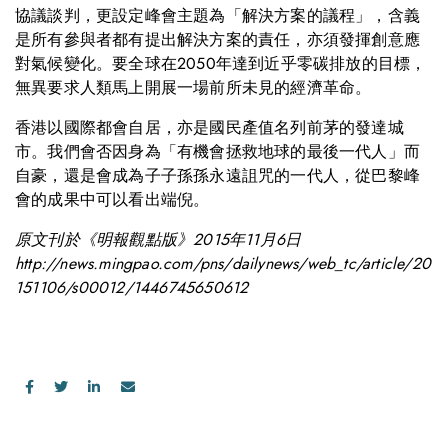
協議談判，更設定峰會主題為「解決方案的議程」，含義
是所有參與者都有提出解決方案的責任，亦須發揮創意應
對氣候變化。要全球在2050年達到近乎零碳排放的目標，
無異要求人類馬上開展一場前所未見的經濟革命。
香港以國際都會自居，亦是國民產值名列前茅的發達城
市。我們會否因身為「有機會拯救地球的最後一代人」而
自豪，還是會成為子子孫孫永遠詛咒的一代人，從巴黎峰
會的成果中可以看出端倪。
原文刊於《明報觀點版》2015年11月6日
http://news.mingpao.com/pns/dailynews/web_tc/article/20
151106/s00012/1446745650612