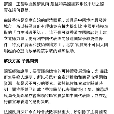
窮國，正當歐盟經濟風雨 飄搖和美國復蘇步伐未明之際，
實在談何容易。
由於香港是高度自治的經濟體系，兼且是中國境內最發達
城市，所以特區政府有理據亦有權力提出比 中國更積極進
取的「自主減碳承諾」。這不僅可讓香港在國際談判上建
立道德力量，更有利中國代表團向發達國家爭取更佳條
件，特別在資金和技術轉讓方面，北京 官員萬不可因大國
崛起的心態而放棄應該爭取的國際援助。
解決方案 子孫問責
國際經驗說明，要實踐前瞻性的可持續發展策略，光 靠政
府無異癡人說夢，所以公民社會牽頭推動和商界市場調動
資源，都是必不可少的要素。鑑於氣候峰會處於關鍵時
刻，關注團體已組成了香港民間代表團前赴巴 黎。據悉環
境局長黃錦星亦會率領特區官員參加中國代表團，並在起
行前宣布香港的應對策略。
法國政府深知今次峰會成敗事關重大，所以除了主持國際