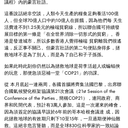
議程》內的豪言壯語。
這番說話絕非空談，人類今天生產的糧食足夠養活100億
人，但全球70億人口中約10億人在捱餓，因為他們每 天生
活費達不到1.25美元的極端貧窮線，所以聯合國可持續發
展目標的第一條是「在全世界消除一切形式的貧窮」。香
港是發達城市，所以多數香港人覺得極端 貧窮離我們很遙
遠，反正事不關己。但豪言壯語的第二句便貼身得多，拯
救地球不是為了別人，而是為了自己和子子孫孫。
如果此時此刻你仍然以為拯救地球是荷李活超人或蝙蝠俠
的玩意，那便急須惡補一堂「COP21」的功課。
從 本月底起一連兩周，各國首腦將齊集法國巴黎，出席聯
合國氣候變化框架協議第21次會議（21st Session of the
Conference of the Parties，簡稱COP21），連同政府、商
界和民間代表，預計有3萬人參加。這是一次遲來的峰會，
因為須簽定的協議早該於6年前的哥本哈根會議達 成，因
此拯救地球的有效期只剩下10至15年，一旦過期便神仙難
救。這絕非危言聳聽，而是全球830位科學家的一致結論