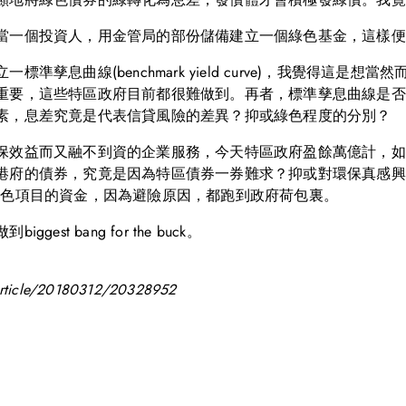
當一個投資人，用金管局的部份儲備建立一個綠色基金，這樣便
孳息曲線(benchmark yield curve)，我覺得這
重要，這些特區政府目前都很難做到。再者，標準孳息曲線是否
素，息差究竟是代表信貸風險的差異？抑或綠色程度的分別？
保效益而又融不到資的企業服務，今天特區政府盈餘萬億計，如
港府的債券，究竟是因為特區債券一券難求？抑或對環保真感興
會投資其它綠色項目的資金，因為避險原因，都跑到政府荷包裏。
t bang for the buck。
y/article/20180312/20328952