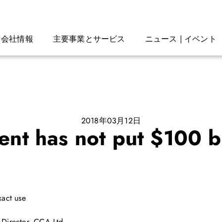
会社情報
主要事業とサービス
ニュース | イベント
2018年03月12日
 has not put $100 bil
xact use
Director, CCA Ltd