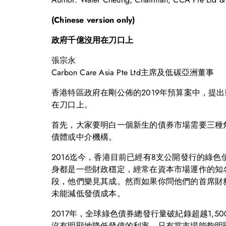
(Chinese version only)
政府千億沒用在刀口上
張宗永
Carbon Care Asia Pte Ltd主席及低碳亞洲董事
香港特區政府在剛公佈的2019年預算案中，提
在刀口上。
首先，大家要明白一個新生的債券市場需要三種
債體或中介機構。
2016迄今，香港目前已經有8支公開發行的綠
身都是一些財政穩定，經常在資本市場運作的知
段，他們樂見其成。然而如果你問他們的首席財
未能減低發債成本。
2017年，全球綠色債券總發行量破紀錄超越1
沒有明顯地降低發債的利率。只有當市場能夠明