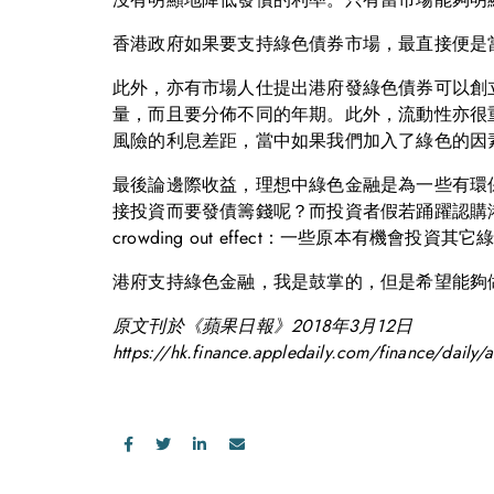
香港政府如果要支持綠色債券市場，最直接便是
此外，亦有市場人仕提出港府發綠色債券可以創立一標準
量，而且要分佈不同的年期。此外，流動性亦很
風險的利息差距，當中如果我們加入了綠色的因
最後論邊際收益，理想中綠色金融是為一些有環
接投資而要發債籌錢呢？而投資者假若踊躍認購
crowding out effect：一些原本有機
港府支持綠色金融，我是鼓掌的，但是希望能夠做到bigges
原文刊於《蘋果日報》2018年3月12日
https://hk.finance.appledaily.com/finance/dail