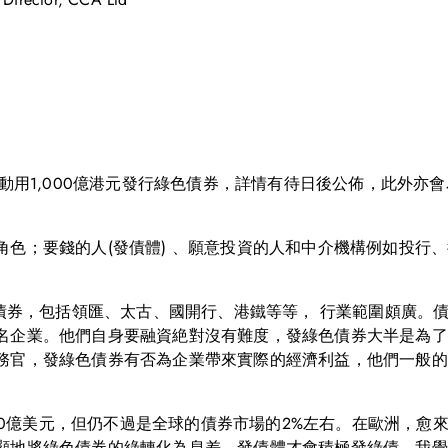
出動用1,000億港元發行綠色債券，詳情有待日後公佈，此外
角色；要錢的人(發債體) 、願意投資的人和中介機構例如投行
色債券，包括領匯、太古、國開行、港鐵等等， 行業範圍頗廣。
名企業。他們自身要融資絶對沒有難度，發綠色債券大半是為了
務官，發綠色債券有否為企業帶來實際的經濟利益，他們一般的
,500億美元，但仍不過是全球的債券市場的2%左右。在歐洲，
顯地將綠色債券的綠轉化為息差，發債體才會積極發綠債。我覺